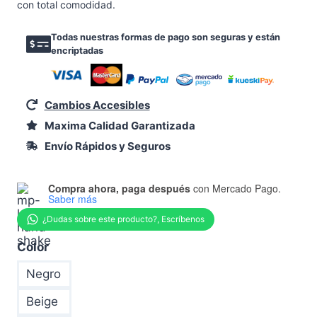
original
actual
con total comodidad.
era:
es:
Todas nuestras formas de pago son seguras y están
$2,649.00.
$2,449.00.
encriptadas
Cambios Accesibles
Maxima Calidad Garantizada
Envío Rápidos y Seguros
Compra ahora, paga después
con Mercado Pago.
Saber más
Color
Negro
Beige