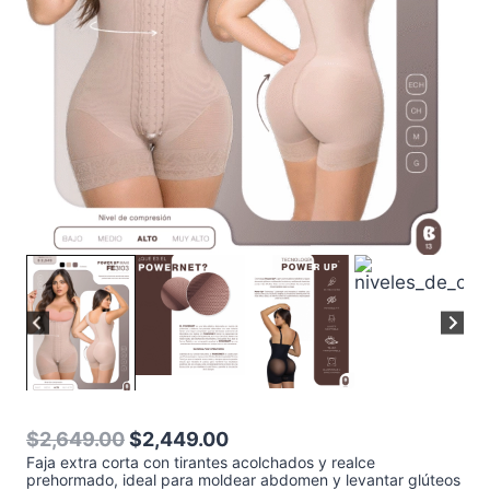
El
El
$
2,649.00
$
2,449.00
Faja extra corta con tirantes acolchados y realce
precio
precio
prehormado, ideal para moldear abdomen y levantar glúteos