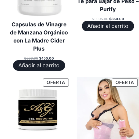
Té para Bajar de Peso –
Purify
El
El
$
1,095.00
$
850.00
precio
precio
Capsulas de Vinagre
Añadir al carrito
original
actual
era:
es:
de Manzana Orgánico
$1,095.00.
$850.00.
con La Madre Cider
Plus
El
El
$
590.00
$
450.00
precio
precio
Añadir al carrito
original
actual
era:
es:
$590.00.
$450.00.
PRODUCTO
P
OFERTA
OFERTA
EN
E
OFERTA
O