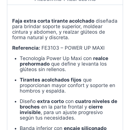
4
Broches
–
Power
Faja extra corta tirante acolchado
diseñada
Up
para brindar soporte superior, moldear
Maxi
cintura y abdomen, y realzar glúteos de
FE3103
forma natural y discreta.
cantidad
Referencia:
FE3103 – POWER UP MAXI
Tecnología Power Up Maxi con
realce
prehormado
que define y levanta los
glúteos sin rellenos.
Tirantes acolchados fijos
que
proporcionan mayor confort y soporte en
hombros y espalda.
Diseño
extra corto
con
cuatro niveles de
broches
en la parte frontal y
cierre
invisible
, para un ajuste progresivo
según tus necesidades.
Banda inferior con
encaje siliconado