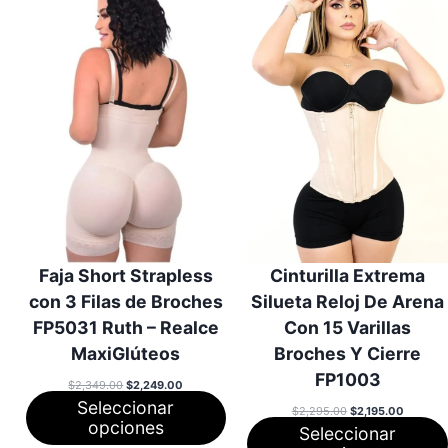
OFERTA
O
Faja Short Strapless
Cinturilla Extrema
con 3 Filas de Broches
Silueta Reloj De Arena
FP5031 Ruth – Realce
Con 15 Varillas
MaxiGlúteos
Broches Y Cierre
FP1003
El
El
$
2,349.00
$
2,249.00
precio
precio
Seleccionar
original
actual
El
El
$
2,295.00
$
2,195.00
era:
es:
precio
precio
opciones
Seleccionar
$2,349.00.
$2,249.00.
original
actual
era:
es: