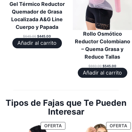
Gel Térmico Reductor
Quemador de Grasa
Localizada A&G Line
Cuerpo y Papada
Rollo Osmótico
El
El
$
645.00
$
445.00
precio
precio
Reductor Colombiano
Añadir al carrito
original
actual
era:
es:
– Quema Grasa y
$645.00.
$445.00.
Reduce Tallas
El
El
$
660.00
$
545.00
precio
precio
Añadir al carrito
original
actual
era:
es:
$660.00.
$545.00.
Tipos de Fajas que Te Pueden
Interesar
PRODUCTO
P
OFERTA
OFERTA
EN
E