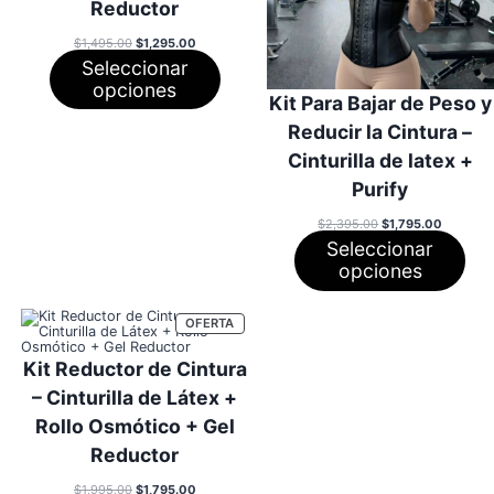
Reductor
El
El
$
1,495.00
$
1,295.00
precio
precio
Seleccionar
original
actual
era:
es:
opciones
$1,495.00.
$1,295.00.
Kit Para Bajar de Peso y
Reducir la Cintura –
Cinturilla de latex +
Purify
El
El
$
2,395.00
$
1,795.00
precio
precio
Seleccionar
original
actual
era:
es:
opciones
$2,395.00.
$1,795.0
PRODUCTO
OFERTA
EN
OFERTA
Kit Reductor de Cintura
– Cinturilla de Látex +
Rollo Osmótico + Gel
Reductor
El
El
$
1,995.00
$
1,795.00