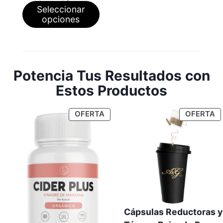
precio
precio
Seleccionar
original
actual
era:
es:
opciones
$1,995.00.
$1,795.00.
Potencia Tus Resultados con
Estos Productos
PRODUCTO
P
OFERTA
OFERTA
EN
E
OFERTA
O
Cápsulas Reductoras y