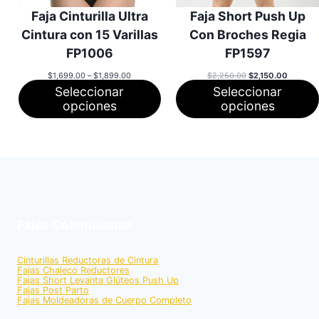
Faja Cinturilla Ultra
Faja Short Push Up
Cintura con 15 Varillas
Con Broches Regia
FP1006
FP1597
Rango
El
El
$
1,699.00
–
$
1,899.00
$
2,250.00
$
2,150.00
de
precio
precio
Seleccionar
Seleccionar
precios:
original
actual
desde
era:
es:
opciones
opciones
$1,699.00
$2,250.00.
$2,150.0
hasta
$1,899.00
Fajas Colombianas
Cinturillas Reductoras de Cintura
Fajas Chaleco Reductores
Fajas Short Levanta Glúteos Push Up
Fajas Post Parto
Fajas Moldeadoras de Cuerpo Completo