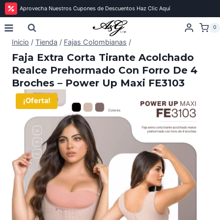
Aprovecha Nuestros Cupones de Descuentos Haz Clic Aquí
Saltar
0
al
contenido
Inicio
/
Tienda
/
Fajas Colombianas
/
Faja Extra Corta Tirante Acolchado
Realce Prehormado Con Forro De 4
Broches – Power Up Maxi FE3103
¡Oferta!