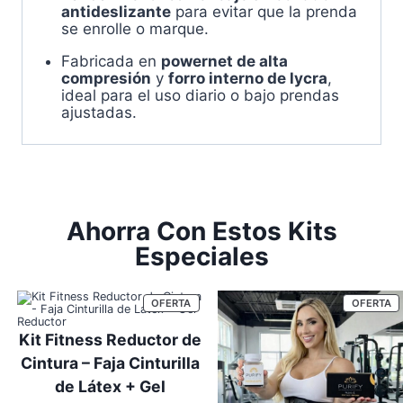
antideslizante
para evitar que la prenda
se enrolle o marque.
Fabricada en
powernet de alta
compresión
y
forro interno de lycra
,
ideal para el uso diario o bajo prendas
ajustadas.
Ahorra Con Estos Kits
Especiales
PRODUCTO
P
OFERTA
OFERTA
EN
E
OFERTA
O
Kit Fitness Reductor de
Cintura – Faja Cinturilla
de Látex + Gel