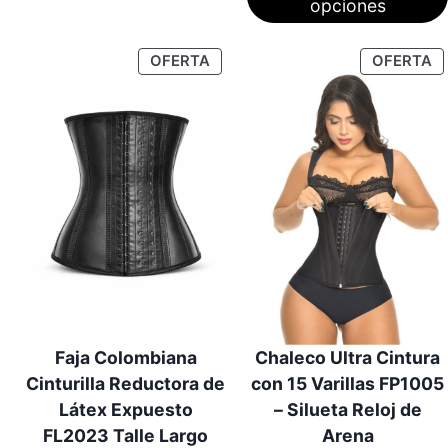
opciones
$2,295.00.
$2,195.0
PRODUCTO
P
OFERTA
OFERTA
EN
E
OFERTA
O
Faja Colombiana
Chaleco Ultra Cintura
Cinturilla Reductora de
con 15 Varillas FP1005
Látex Expuesto
– Silueta Reloj de
FL2023 Talle Largo
Arena