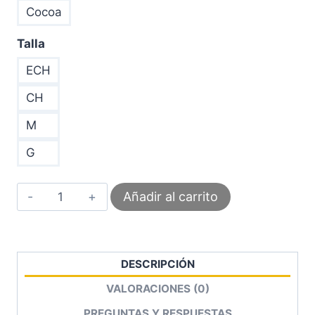
Cocoa
Talla
ECH
CH
M
G
Faja
Añadir al carrito
Extra
Corta
Tirante
Acolchado
Realce
DESCRIPCIÓN
Prehormado
Con
VALORACIONES (0)
Forro
De
PREGUNTAS Y RESPUESTAS