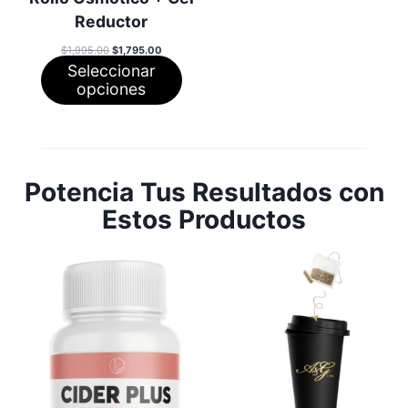
Reductor
El
El
$
1,995.00
$
1,795.00
precio
precio
Seleccionar
original
actual
era:
es:
opciones
$1,995.00.
$1,795.00.
Potencia Tus Resultados con
Estos Productos