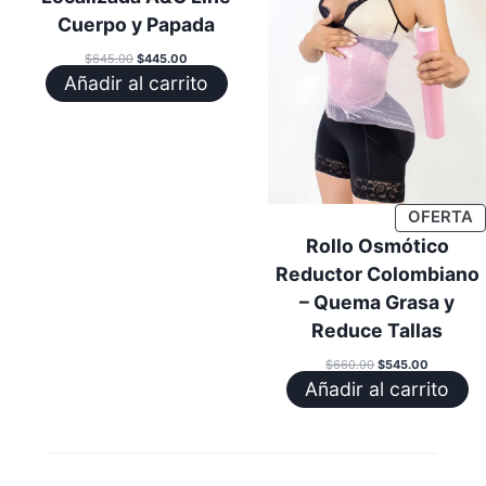
Cuerpo y Papada
El
El
$
645.00
$
445.00
precio
precio
Añadir al carrito
original
actual
era:
es:
$645.00.
$445.00.
P
OFERTA
E
Rollo Osmótico
O
Reductor Colombiano
– Quema Grasa y
Reduce Tallas
El
El
$
660.00
$
545.00
precio
precio
Añadir al carrito
original
actual
era:
es:
$660.00.
$545.00.