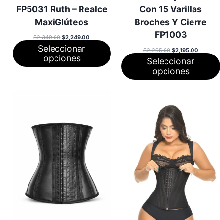
FP5031 Ruth – Realce
Con 15 Varillas
MaxiGlúteos
Broches Y Cierre
FP1003
El
El
$
2,349.00
$
2,249.00
precio
precio
Seleccionar
original
actual
El
El
$
2,295.00
$
2,195.00
era:
es:
precio
precio
opciones
Seleccionar
$2,349.00.
$2,249.00.
original
actual
era:
es:
opciones
$2,295.00.
$2,195.0