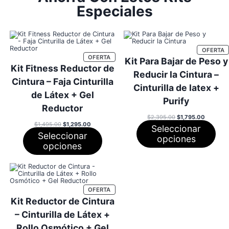
Especiales
P
OFERTA
E
PRODUCTO
OFERTA
Kit Para Bajar de Peso y
O
EN
Kit Fitness Reductor de
OFERTA
Reducir la Cintura –
Cintura – Faja Cinturilla
Cinturilla de latex +
de Látex + Gel
Purify
Reductor
El
El
$
2,395.00
$
1,795.00
precio
precio
El
El
$
1,495.00
$
1,295.00
Seleccionar
original
actual
precio
precio
Seleccionar
era:
es:
original
actual
opciones
$2,395.00.
$1,795.0
era:
es:
opciones
$1,495.00.
$1,295.00.
PRODUCTO
OFERTA
EN
Kit Reductor de Cintura
OFERTA
– Cinturilla de Látex +
Rollo Osmótico + Gel