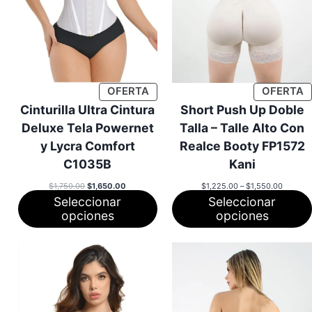
PRODUCTO
P
OFERTA
OFERTA
EN
E
Cinturilla Ultra Cintura
Short Push Up Doble
OFERTA
O
Deluxe Tela Powernet
Talla – Talle Alto Con
y Lycra Comfort
Realce Booty FP1572
C1035B
Kani
El
El
Rango
$
1,750.00
$
1,650.00
$
1,225.00
–
$
1,550.00
precio
precio
de
Seleccionar
Seleccionar
original
actual
precios:
era:
es:
desde
opciones
opciones
$1,750.00.
$1,650.00.
$1,225.
hasta
$1,550.