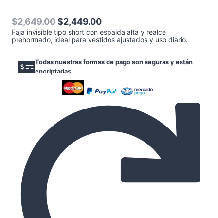
El
El
$
2,649.00
$
2,449.00
Faja invisible tipo short con espalda alta y realce
precio
precio
prehormado, ideal para vestidos ajustados y uso diario.
original
actual
era:
es:
Todas nuestras formas de pago son seguras y están
$2,649.00.
$2,449.00.
encriptadas