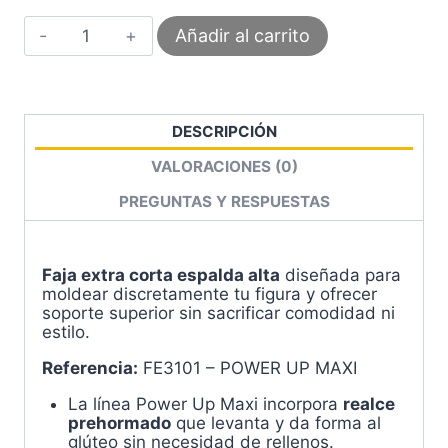
Faja
Añadir al carrito
Extra
Corta
Espalda
Alta
Realce
DESCRIPCIÓN
Prehormado
Con
VALORACIONES (0)
Forro
De
PREGUNTAS Y RESPUESTAS
4
Broches
–
Power
Faja extra corta espalda alta
diseñada para
Up
moldear discretamente tu figura y ofrecer
Maxi
soporte superior sin sacrificar comodidad ni
FE3101
estilo.
cantidad
Referencia:
FE3101 – POWER UP MAXI
La línea Power Up Maxi incorpora
realce
prehormado
que levanta y da forma al
glúteo sin necesidad de rellenos.