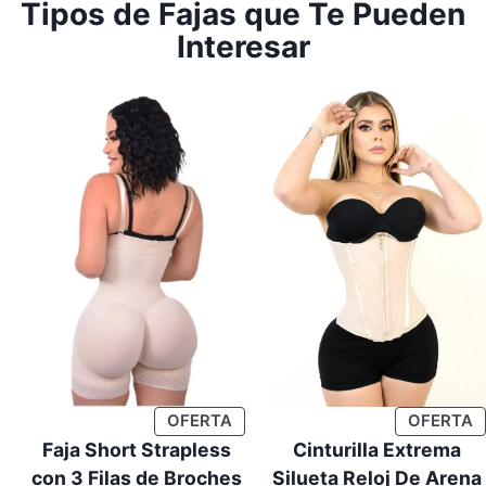
Tipos de Fajas que Te Pueden
Interesar
PRODUCTO
P
OFERTA
OFERTA
EN
E
Faja Short Strapless
Cinturilla Extrema
OFERTA
O
con 3 Filas de Broches
Silueta Reloj De Arena