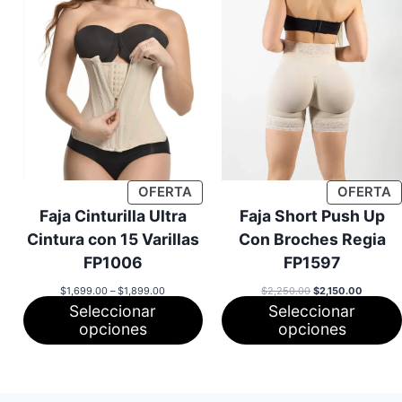
PRODUCTO
P
OFERTA
OFERTA
EN
E
Faja Cinturilla Ultra
Faja Short Push Up
OFERTA
O
Cintura con 15 Varillas
Con Broches Regia
FP1006
FP1597
Rango
El
El
$
1,699.00
–
$
1,899.00
$
2,250.00
$
2,150.00
de
precio
precio
Seleccionar
Seleccionar
precios:
original
actual
desde
era:
es:
opciones
opciones
$1,699.00
$2,250.00.
$2,150.0
hasta
$1,899.00