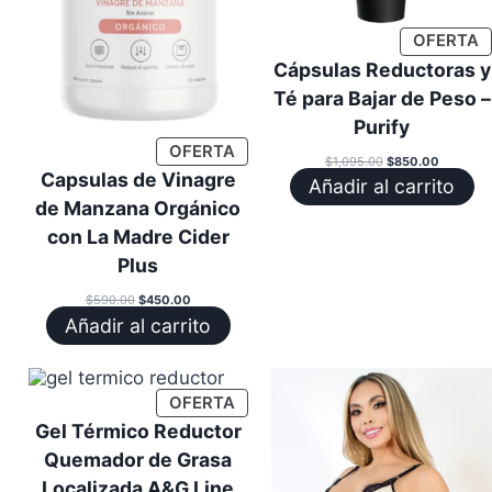
P
OFERTA
E
Cápsulas Reductoras y
O
Té para Bajar de Peso –
Purify
PRODUCTO
OFERTA
El
El
$
1,095.00
$
850.00
EN
precio
precio
Capsulas de Vinagre
Añadir al carrito
OFERTA
original
actual
era:
es:
de Manzana Orgánico
$1,095.00.
$850.00.
con La Madre Cider
Plus
El
El
$
590.00
$
450.00
precio
precio
Añadir al carrito
original
actual
era:
es:
$590.00.
$450.00.
PRODUCTO
OFERTA
EN
Gel Térmico Reductor
OFERTA
Quemador de Grasa
Localizada A&G Line