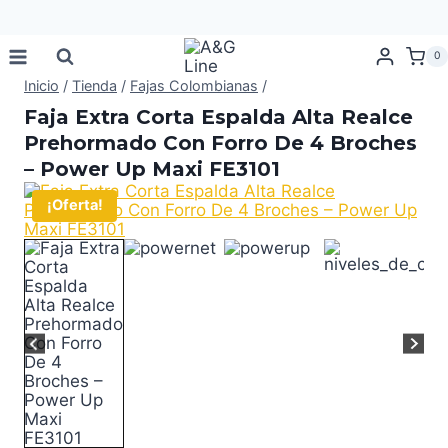
Saltar
0
al
contenido
Inicio
/
Tienda
/
Fajas Colombianas
/
Faja Extra Corta Espalda Alta Realce
Prehormado Con Forro De 4 Broches
– Power Up Maxi FE3101
¡Oferta!