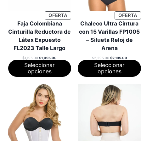
PRODUCTO
P
OFERTA
OFERTA
EN
E
Faja Colombiana
Chaleco Ultra Cintura
OFERTA
O
Cinturilla Reductora de
con 15 Varillas FP1005
Látex Expuesto
– Silueta Reloj de
FL2023 Talle Largo
Arena
El
El
El
El
$
1,195.00
$
1,095.00
$
2,295.00
$
2,195.00
precio
precio
precio
precio
Seleccionar
Seleccionar
original
actual
original
actual
era:
es:
era:
es:
opciones
opciones
$1,195.00.
$1,095.00.
$2,295.00.
$2,195.0