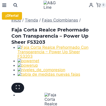
Saltar
0
al
contenido
¡Oferta!
Inicio
/
Tienda
/
Fajas Colombianas
/
Faja Corta Realce Prehormado
Con Transparencia – Power Up
Sheer FS3203