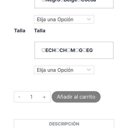
Talla
Talla
ECH
CH
M
G
EG
Faja
Añadir al carrito
Corta
Realce
Prehormado
Con
Transparencia
DESCRIPCIÓN
–