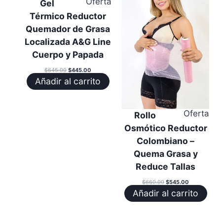
Producto
Oferta
Gel
en
Térmico Reductor
oferta
Quemador de Grasa
Localizada A&G Line
Cuerpo y Papada
El
El
$
645.00
$
445.00
precio
precio
Añadir al carrito
original
actual
era:
es:
$645.00.
$445.00.
Pr
Oferta
Rollo
en
Osmótico Reductor
ofe
Colombiano –
Quema Grasa y
Reduce Tallas
El
El
$
660.00
$
545.00
precio
precio
Añadir al carrito
original
actual
era:
es:
$660.00.
$545.00.