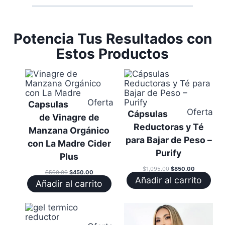
Potencia Tus Resultados con
Estos Productos
Producto
Oferta
Capsulas
en
Pr
Oferta
Cápsulas
de Vinagre de
oferta
en
Reductoras y Té
Manzana Orgánico
ofe
para Bajar de Peso –
con La Madre Cider
Purify
Plus
El
El
$
1,095.00
$
850.00
El
El
$
590.00
$
450.00
precio
precio
precio
precio
Añadir al carrito
original
actual
Añadir al carrito
original
actual
era:
es:
era:
es:
$1,095.00.
$850.00.
$590.00.
$450.00.