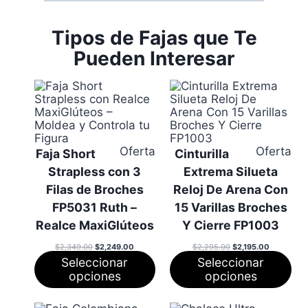
Tipos de Fajas que Te
Pueden Interesar
Producto
Pr
Oferta
Oferta
Faja Short
Cinturilla
en
en
Strapless con 3
Extrema Silueta
oferta
ofe
Filas de Broches
Reloj De Arena Con
FP5031 Ruth –
15 Varillas Broches
Realce MaxiGlúteos
Y Cierre FP1003
El
El
El
El
$
2,349.00
$
2,249.00
$
2,295.00
$
2,195.00
precio
precio
precio
precio
Seleccionar
Seleccionar
original
actual
original
actual
era:
es:
era:
es:
opciones
opciones
$2,349.00.
$2,249.00.
$2,295.00.
$2,195.00.