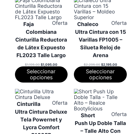
Producto
Pr
Oferta
Oferta
Faja
Chaleco
en
en
Colombiana
Ultra Cintura con 15
oferta
ofe
Cinturilla Reductora
Varillas FP1005 –
de Látex Expuesto
Silueta Reloj de
FL2023 Talle Largo
Arena
El
El
El
El
$
1,195.00
$
1,095.00
$
2,295.00
$
2,195.00
precio
precio
precio
precio
Seleccionar
Seleccionar
original
actual
original
actual
era:
es:
era:
es:
opciones
opciones
$1,195.00.
$1,095.00.
$2,295.00.
$2,195.00.
Producto
Oferta
Cinturilla
en
Ultra Cintura Deluxe
oferta
Pr
Oferta
Short
Tela Powernet y
en
Push Up Doble Talla
ofe
Lycra Comfort
– Talle Alto Con