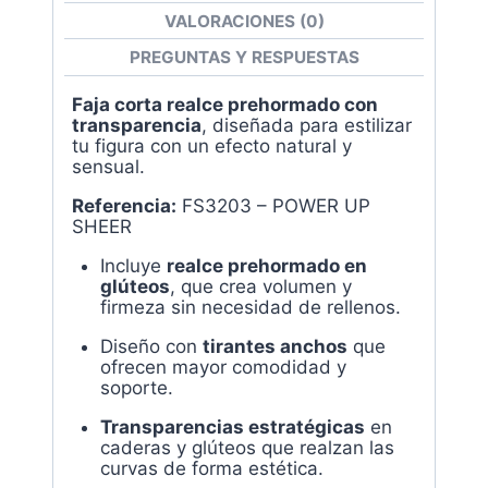
Power
VALORACIONES (0)
Up
Sheer
PREGUNTAS Y RESPUESTAS
FS3203
cantidad
Faja corta realce prehormado con
transparencia
, diseñada para estilizar
tu figura con un efecto natural y
sensual.
Referencia:
FS3203 – POWER UP
SHEER
Incluye
realce prehormado en
glúteos
, que crea volumen y
firmeza sin necesidad de rellenos.
Diseño con
tirantes anchos
que
ofrecen mayor comodidad y
soporte.
Transparencias estratégicas
en
caderas y glúteos que realzan las
curvas de forma estética.