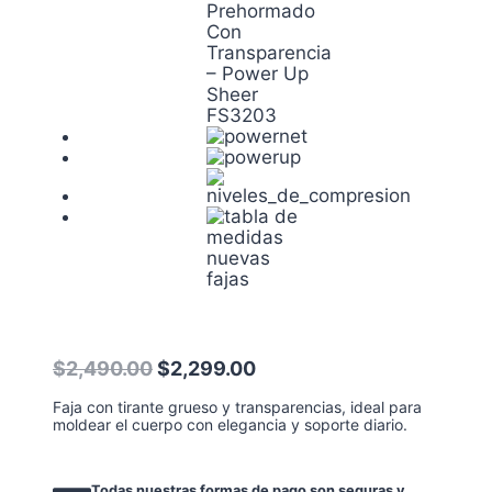
El
El
$
2,490.00
$
2,299.00
precio
precio
Faja con tirante grueso y transparencias, ideal para
original
actual
moldear el cuerpo con elegancia y soporte diario.
era:
es:
$2,490.00.
$2,299.00.
Todas nuestras formas de pago son seguras y