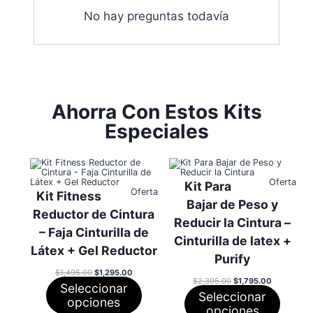
No hay preguntas todavía
Ahorra Con Estos Kits
Especiales
Pro
Oferta
Kit Para
Producto
en
Oferta
Kit Fitness
en
ofer
Bajar de Peso y
oferta
Reductor de Cintura
Reducir la Cintura –
– Faja Cinturilla de
Cinturilla de latex +
Látex + Gel Reductor
Purify
El
El
$
1,495.00
$
1,295.00
precio
precio
El
El
$
2,395.00
$
1,795.00
Seleccionar
original
actual
precio
precio
Seleccionar
era:
es:
original
actual
opciones
$1,495.00.
$1,295.00.
era:
es:
opciones