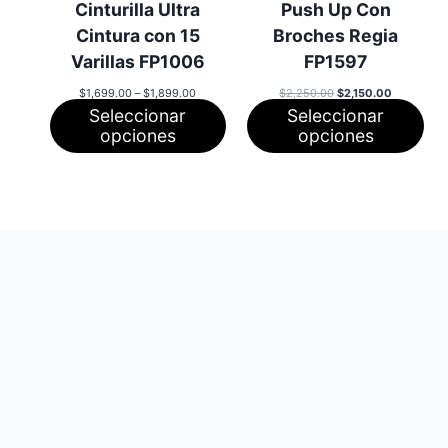
Cinturilla Ultra
Push Up Con
oferta
ofe
Cintura con 15
Broches Regia
Varillas FP1006
FP1597
Rango
El
El
$
1,699.00
–
$
1,899.00
$
2,250.00
$
2,150.00
de
precio
precio
Seleccionar
Seleccionar
precios:
original
actual
desde
era:
es:
opciones
opciones
$1,699.00
$2,250.00.
$2,150.00.
hasta
$1,899.00